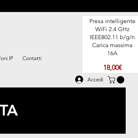
Presa intelligente
WiFi 2.4 GHz
IEEE802.11 b/g/n
Carica massima
16A
oni IP
Contatti
Prezz
18,00€
Accedi
TA