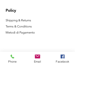
Policy
Shipping & Returns
Terms & Conditions
Metodi di Pagamento
Orari di Apertura
Phone
Email
Facebook
Lun- Ven: 8am - 18pm
Sabato: 9am - 12am
Domenica: Chiuso
La nostra sede