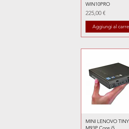
WIN10PRO
Prezzo
225,00 €
Aggiungi al carre
MINI LENOVO TINY
M93P Core i5