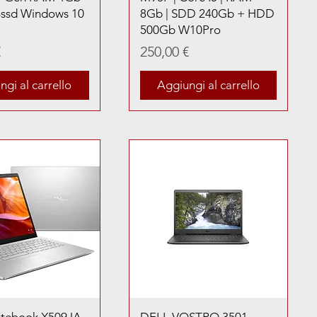
ssd Windows 10
8Gb | SDD 240Gb + HDD
500Gb W10Pro
Prezzo
€
250,00 €
gi al carrello
Aggiungi al carrello