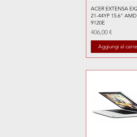
ACER EXTENSA EX2
21-44YP 15.6" AMD
9120E
Prezzo
406,00 €
Aggiungi al carre