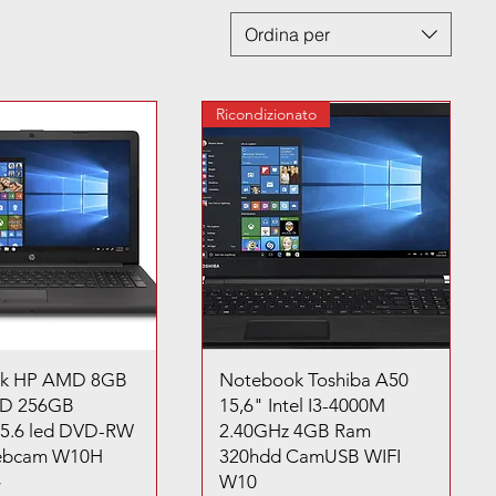
Ordina per
Ricondizionato
k HP AMD 8GB
Notebook Toshiba A50
D 256GB
15,6" Intel I3-4000M
15.6 led DVD-RW
2.40GHz 4GB Ram
Webcam W10H
320hdd CamUSB WIFI
W10
€