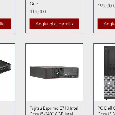
One
Prezzo
199,00 
Prezzo
419,00 €
llo
Aggiungi al carrello
Aggiun
Fujitsu Esprimo E710 Intel
PC Dell 
Core i5-2400 8GB Intel
Core i3