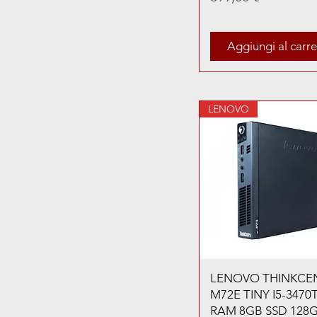
Aggiungi al carre
LENOVO
LENOVO THINKCE
M72E TINY I5-3470
RAM 8GB SSD 128