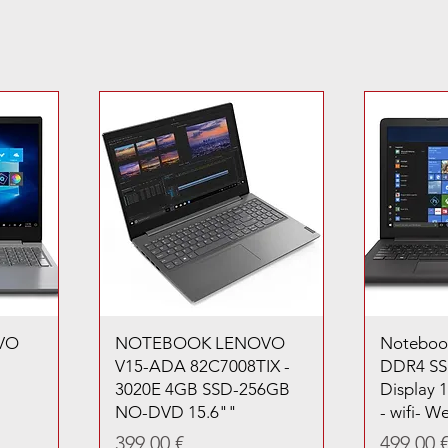
VO
NOTEBOOK LENOVO
Noteboo
V15-ADA 82C7008TIX -
DDR4 SS
3020E 4GB SSD-256GB
Display 
NO-DVD 15.6""
- wifi- 
Prezzo
Prezzo
399,00 €
499,00 