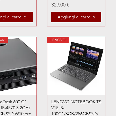
Prezzo
329,00 €
gi al carrello
Aggiungi al carrello
nato
LENOVO
roDesk 600 G1
LENOVO NOTEBOOK TS
 i5-4570 3.2GHz
V15 I3-
Gb SSD W10 pro
100G1/8GB/256GBSSD/