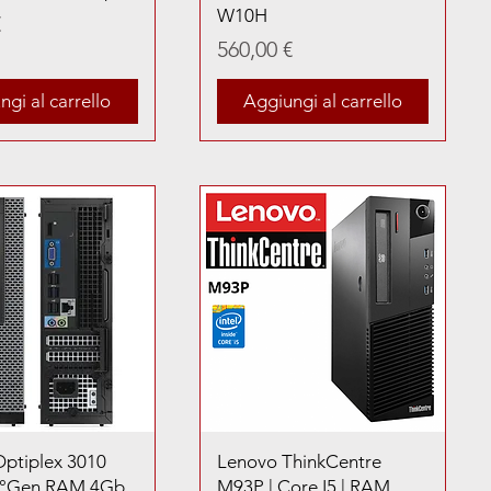
W10H
€
Prezzo
560,00 €
gi al carrello
Aggiungi al carrello
Optiplex 3010
Lenovo ThinkCentre
 3°Gen RAM 4Gb
M93P | Core I5 | RAM