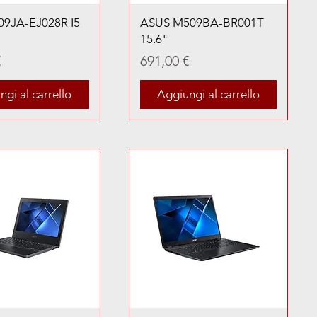
09JA-EJ028R I5
ASUS M509BA-BR001T
15.6"
Prezzo
€
691,00 €
gi al carrello
Aggiungi al carrello