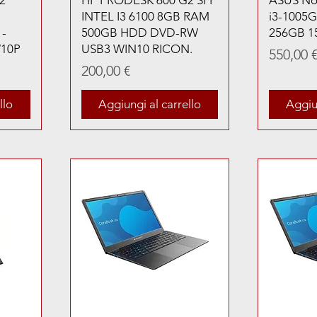
2
HP PRODESK 600 G2 SFF
ASUS No
INTEL I3 6100 8GB RAM
i3-1005
 -
500GB HDD DVD-RW
256GB 1
W10P
USB3 WIN10 RICON.
Prezzo
550,00 
Prezzo
200,00 €
llo
Aggiungi al carrello
Aggiun