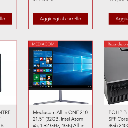
llo
Aggiungi al carrello
Aggiun
MEDIACOM
Ricondizio
NTRE
Mediacom All in ONE 210
PC HP P
T
21.5" (32GB, Intel Atom
SFF Core
GB
x5, 1.92 GHz, 4GB) All-in-
8Gb 240