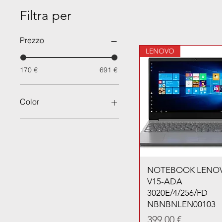
Filtra per
Prezzo
LENOVO
170 €
691 €
Color
NOTEBOOK LENO
V15-ADA
3020E/4/256/FD
NBNBNLEN00103
Prezzo
399,00 €