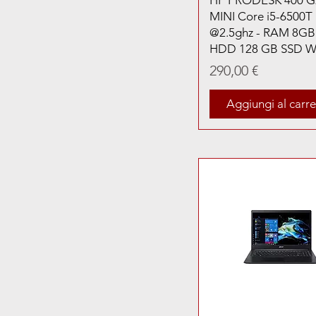
HP PRODESK 400 G
MINI Core i5-6500T
@2.5ghz - RAM 8GB
HDD 128 GB SSD 
Prezzo
290,00 €
Aggiungi al carre