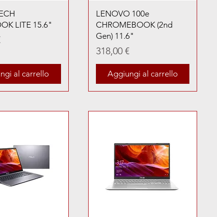
ECH
LENOVO 100e
K LITE 15.6"
CHROMEBOOK (2nd
Gen) 11.6"
€
Prezzo
318,00 €
gi al carrello
Aggiungi al carrello