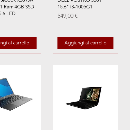
tebook X509JA
DELL VOSTRO 3501
G1 Ram 4GB SSD
15.6" i3-1005G1
5.6 LED
Prezzo
549,00 €
€
gi al carrello
Aggiungi al carrello