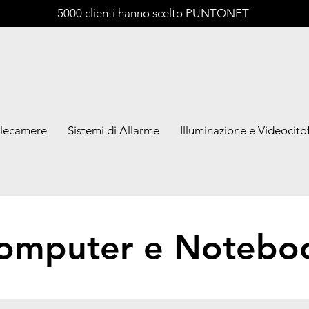
5000 clienti hanno scelto PUNTONET
lecamere
Sistemi di Allarme
Illuminazione e Videocitof
omputer e Notebo