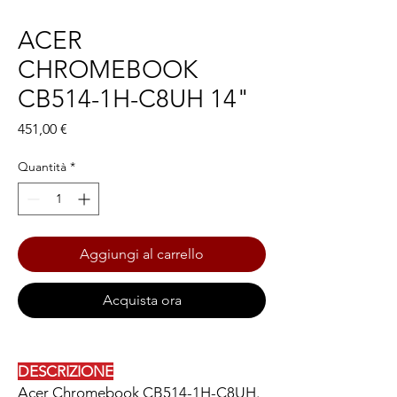
ACER
CHROMEBOOK
CB514-1H-C8UH 14"
Prezzo
451,00 €
Quantità
*
Aggiungi al carrello
Acquista ora
DESCRIZIONE
Acer Chromebook CB514-1H-C8UH.