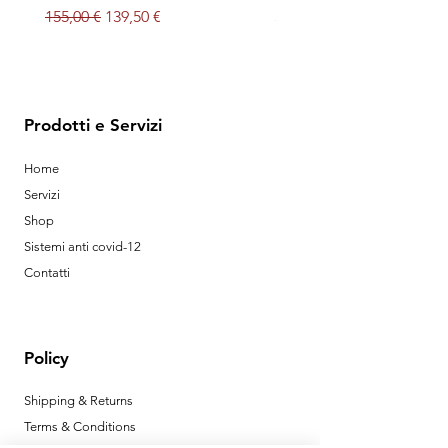
Prezzo regolare
Prezzo scontato
Prezzo
155,00 €
139,50 €
32,00 €
Prodotti e Servizi
Home
Servizi
Shop
Sistemi anti covid-12
Contatti
Policy
Shipping & Returns
Terms & Conditions