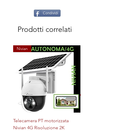
Condividi
Prodotti correlati
Nivian
Telecamera PT motorizzata
Plafoniera STERILIZZAN
Nivian 4G Risoluzione 2K
LED + UV magnetica