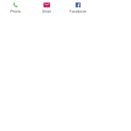
Metodi di Pagamento
Phone
Email
Facebook
Orari di Apertura
Lun- Ven: 8am - 18pm
Sabato: 9am - 12am
Domenica: Chiuso
La nostra sede
Via G. Mazzini, 171
Lucera , FG 71036
paolocibelli@tiscali.it
0881548069