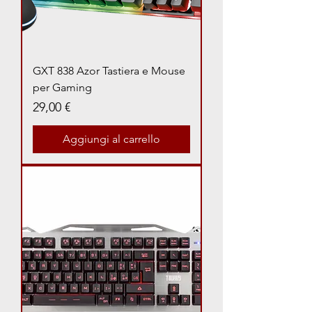
GXT 838 Azor Tastiera e Mouse
per Gaming
Prezzo
29,00 €
Aggiungi al carrello