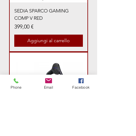
SEDIA SPARCO GAMING
COMP V RED
Prezzo
399,00 €
Aggiungi al carrello
Phone
Email
Facebook