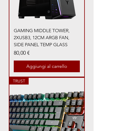
GAMING MIDDLE TOWER,
2XUSB3, 12CM ARGB FAN,
SIDE PANEL TEMP GLASS
Prezzo
80,00 €
Aggiungi al carrello
TRUST