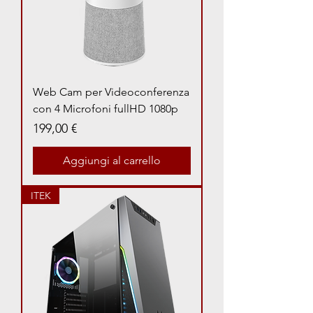
Web Cam per Videoconferenza
con 4 Microfoni fullHD 1080p
Prezzo
199,00 €
Aggiungi al carrello
ITEK