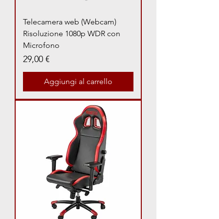
Telecamera web (Webcam)
Risoluzione 1080p WDR con
Microfono
Prezzo
29,00 €
Aggiungi al carrello