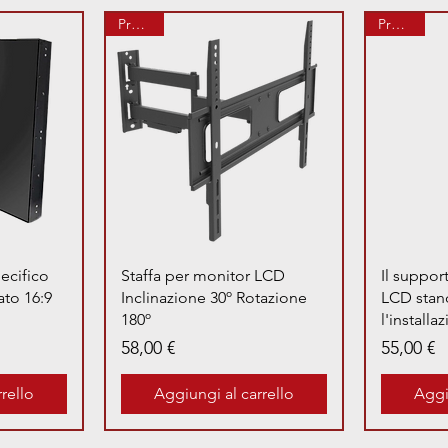
Prenota
Prenota
a
Vista rapida
ecifico
Staffa per monitor LCD
Il suppor
ato 16:9
Inclinazione 30º Rotazione
LCD stand
180º
l'installa
Prezzo
Prezzo
58,00 €
55,00 €
rello
Aggiungi al carrello
Aggi