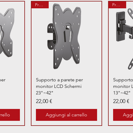
Prenota
Prenota
a
Vista rapida
per
Supporto a parete per
Supporto
monitor LCD Schermi
monitor 
23"~42"
13"~42"
Prezzo
Prezzo
22,00 €
22,00 €
rello
Aggiungi al carrello
Aggi