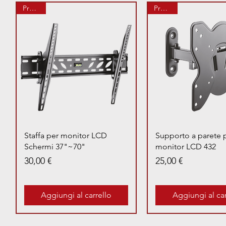
Prenota
Prenota
Vista rapida
Vista rapid
Staffa per monitor LCD
Supporto a parete 
Schermi 37"~70"
monitor LCD 432
Prezzo
Prezzo
30,00 €
25,00 €
Aggiungi al carrello
Aggiungi al car