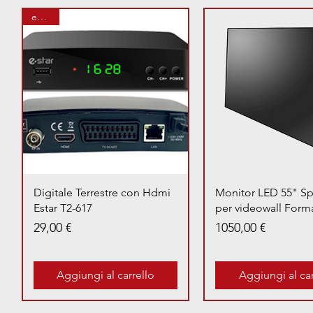
eSTAR
Vista rapida
Vista rapid
Digitale Terrestre con Hdmi
Monitor LED 55" Sp
Estar T2-617
per videowall Form
Prezzo
Prezzo
29,00 €
1050,00 €
Aggiungi al carrello
Aggiungi al car