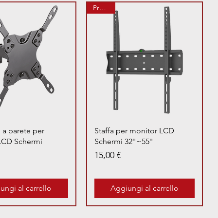
Prenota
Vista rapida
Vista rapida
 a parete per
Staffa per monitor LCD
LCD Schermi
Schermi 32"~55"
Prezzo
15,00 €
ungi al carrello
Aggiungi al carrello