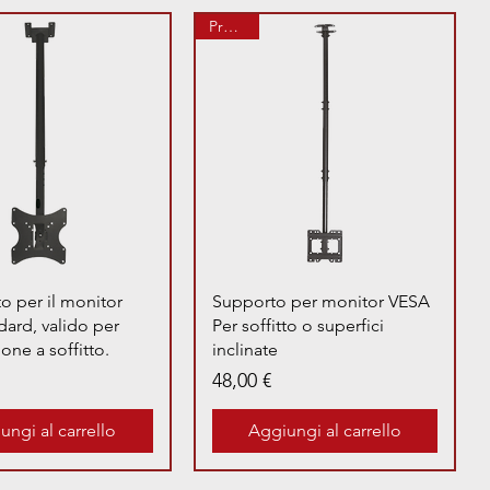
Prenota
Vista rapida
Vista rapida
to per il monitor
Supporto per monitor VESA
ard, valido per
Per soffitto o superfici
zione a soffitto.
inclinate
Prezzo
48,00 €
ungi al carrello
Aggiungi al carrello