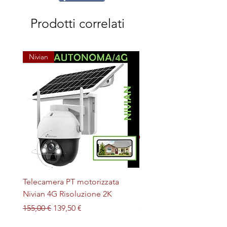
Prodotti correlati
Nivian
Telecamera PT motorizzata
Plafoniera STERILIZZAN
Nivian 4G Risoluzione 2K
LED + UV magnetica
Prezzo regolare
Prezzo scontato
Prezzo
155,00 €
139,50 €
32,00 €