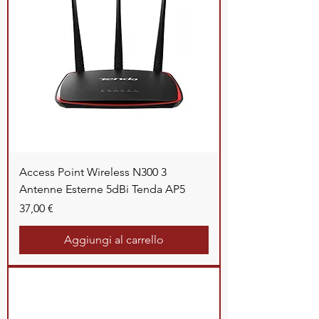
Access Point Wireless N300 3
Antenne Esterne 5dBi Tenda AP5
Prezzo
37,00 €
Aggiungi al carrello