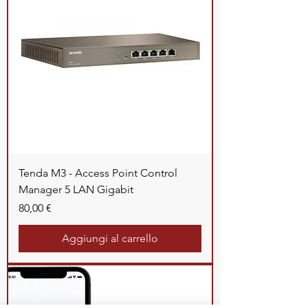
Tenda M3 - Access Point Control
Manager 5 LAN Gigabit
Prezzo
80,00 €
Aggiungi al carrello