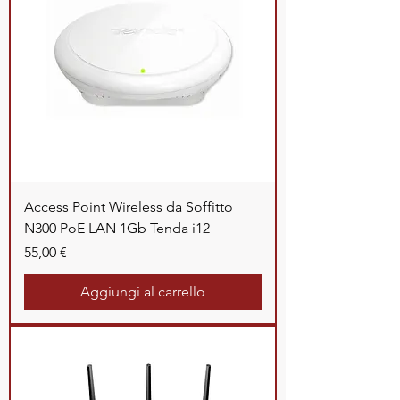
Access Point Wireless da Soffitto
N300 PoE LAN 1Gb Tenda i12
Prezzo
55,00 €
Aggiungi al carrello