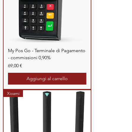
My Pos Go - Terminale di Pagamento
- commissioni 0,90%
Prezzo
69,00 €
Aggiungi al carrello
Xioami