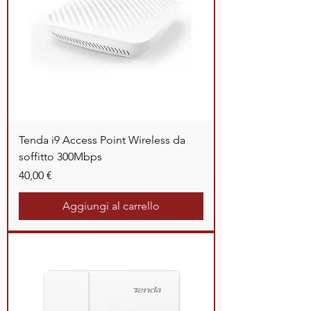
Tenda i9 Access Point Wireless da
soffitto 300Mbps
Prezzo
40,00 €
Aggiungi al carrello