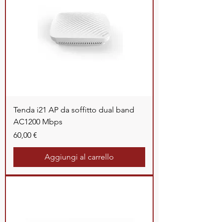
Tenda i21 AP da soffitto dual band
AC1200 Mbps
Prezzo
60,00 €
Aggiungi al carrello