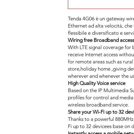
Tenda 4G06 è un gateway wirel
Ethernet ad alta velocità, che 
flessibile e diversificato e servi
Wiring free Broadband access
With LTE signal coverage for 
receive Internet access without
for remote areas such as rura
store,holiday home ,giving dev
wherever and whenever the use
High Quality Voice service
Based on the IP Multimedia Su
profiles for control and media
wireless broadband service.
Share your Wi-Fi up to 32 dev
Thanks to a powerful 880MHz 
Fi up to 32 devicees base on 
Instantly access a mobile net