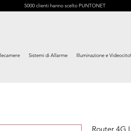
5000 clienti hanno scelto PUNTONET
lecamere
Sistemi di Allarme
Illuminazione e Videocitof
Router 4G 