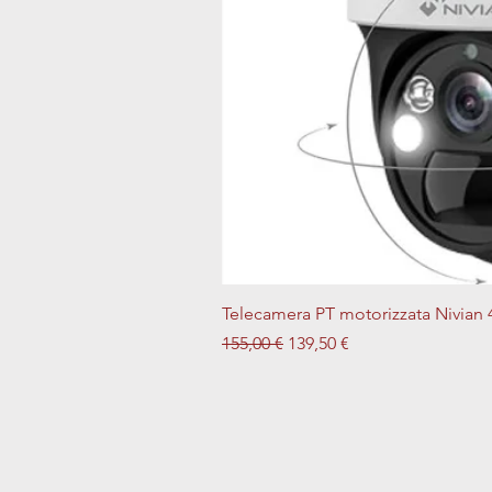
Telecamera PT motorizzata Nivian 
Prezzo regolare
Prezzo scontato
155,00 €
139,50 €