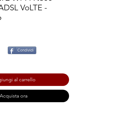
 ADSL VoLTE -
6
Condividi
iungi al carrello
Acquista ora