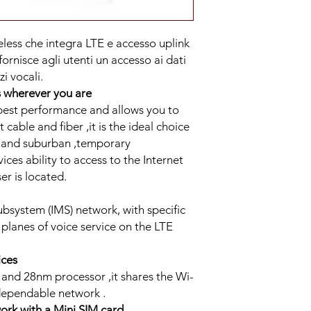
ess che integra LTE e accesso uplink
fornisce agli utenti un accesso ai dati
zi vocali.
 wherever you are
best performance and allows you to
 cable and fiber ,it is the ideal choice
l and suburban ,temporary
ices ability to access to the Internet
r is located.
bsystem (IMS) network, with specific
 planes of voice service on the LTE
ices
and 28nm processor ,it shares the Wi-
dependable network .
work with a Mini SIM card