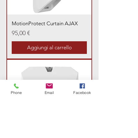
MotionProtect Curtain AJAX
Prezzo
95,00 €
Aggiungi al carrello
Phone
Email
Facebook