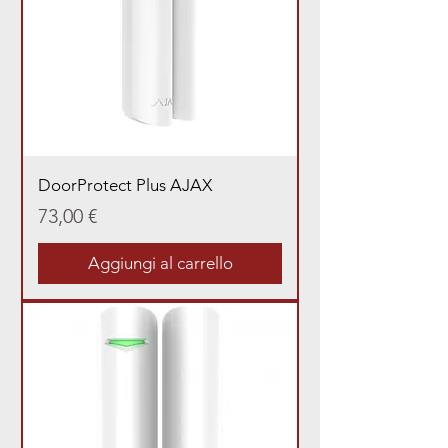
DoorProtect Plus AJAX
Prezzo
73,00 €
Aggiungi al carrello