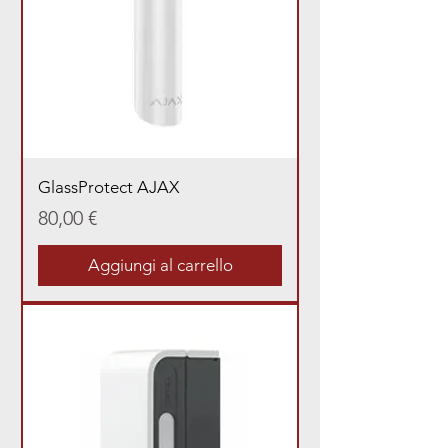
GlassProtect AJAX
Prezzo
80,00 €
Aggiungi al carrello