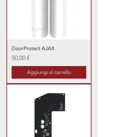
DoorProtect AJAX
Prezzo
50,00 €
Aggiungi al carrello