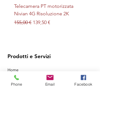
Telecamera PT motorizzata
Plafoniera STERILIZZAN
Nivian 4G Risoluzione 2K
LED + UV magnetica
Prezzo regolare
Prezzo scontato
Prezzo
155,00 €
139,50 €
32,00 €
Prodotti e Servizi
Home
Servizi
Phone
Email
Facebook
Shop
Sistemi anti covid-12
Contatti
Policy