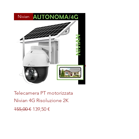
Nivian
Telecamera PT motorizzata
Plafoniera STERILIZZAN
Nivian 4G Risoluzione 2K
LED + UV magnetica
Prezzo regolare
Prezzo scontato
Prezzo
155,00 €
139,50 €
32,00 €