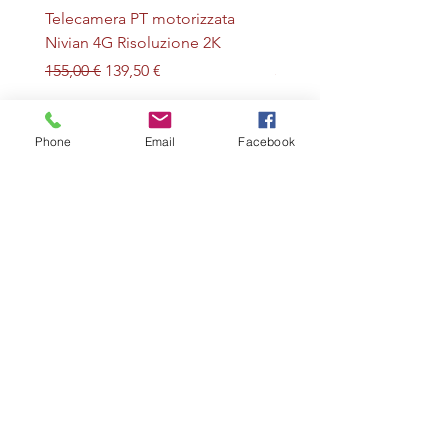
Telecamera PT motorizzata
Plafoniera STERILIZZAN
Nivian 4G Risoluzione 2K
LED + UV magnetica
Prezzo regolare
Prezzo scontato
Prezzo
155,00 €
139,50 €
32,00 €
Phone
Email
Facebook
Prodotti e Servizi
Home
Servizi
Shop
Sistemi anti covid-12
Contatti
Policy