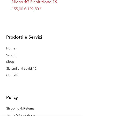
Nivian 4G Risoluzione 2K
LED + UV magnetica
Prezzo regolare
Prezzo scontato
Prezzo
155,00 €
139,50 €
32,00 €
Prodotti e Servizi
Home
Servizi
Shop
Sistemi anti covid-12
Contatti
Policy
Shipping & Returns
Terms & Conditions