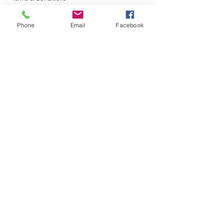
Metodi di Pagamento
Phone
Email
Facebook
Orari di Apertura
Lun- Ven: 8am - 18pm
Sabato: 9am - 12am
Domenica: Chiuso
La nostra sede
Via G. Mazzini, 171
Lucera , FG 71036
paolocibelli@tiscali.it
0881548069