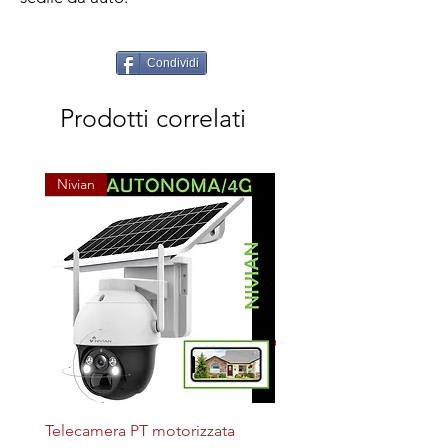
Condividi
Prodotti correlati
Nivian
Telecamera PT motorizzata
Plafoniera STERILIZZAN