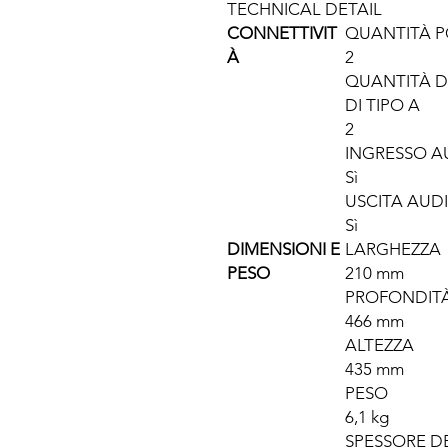
TECHNICAL DETAIL
CONNETTIVIT
QUANTITÀ PO
À
2
QUANTITÀ DI 
DI TIPO A
2
INGRESSO A
Sì
USCITA AUD
Sì
DIMENSIONI E
LARGHEZZA
PESO
210 mm
PROFONDIT
466 mm
ALTEZZA
435 mm
PESO
6,1 kg
SPESSORE D