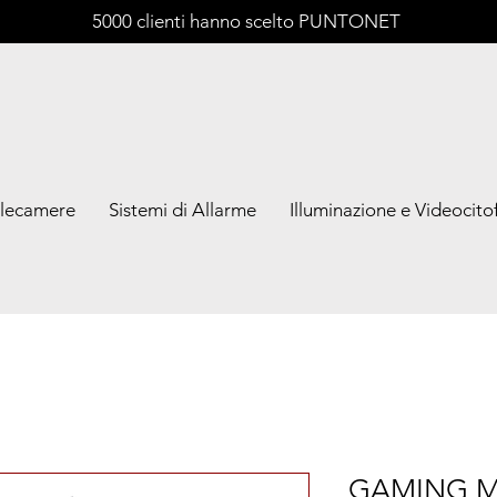
5000 clienti hanno scelto PUNTONET
lecamere
Sistemi di Allarme
Illuminazione e Videocitof
GAMING M