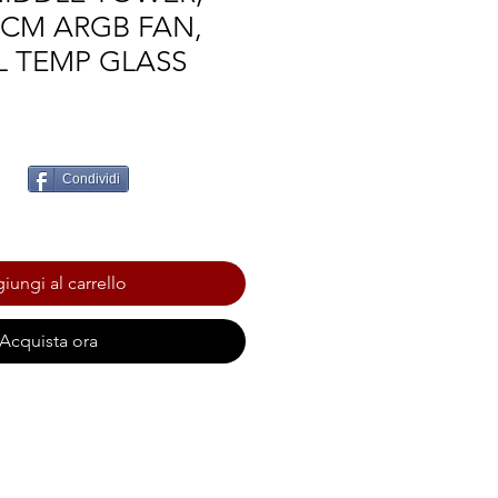
2CM ARGB FAN,
L TEMP GLASS
Condividi
iungi al carrello
Acquista ora