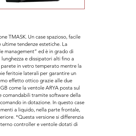
zione TMASK. Un case spazioso, facile
e ultime tendenze estetiche. La
ble management” ed è in grado di
unghezza e dissipatori alti fino a
 parete in vetro temperato mentre la
e feritoie laterali per garantire un
simo effetto ottico grazie alle due
RGB come la ventole ARYA posta sul
B e comandabili tramite software della
comando in dotazione. In questo case
amenti a liquido, nella parte frontale,
eriore. *Questa versione si differenzia
terno controller e ventole dotati di