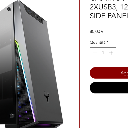
2XUSB3, 1
SIDE PANE
Prezzo
80,00 €
Quantità
*
Agg