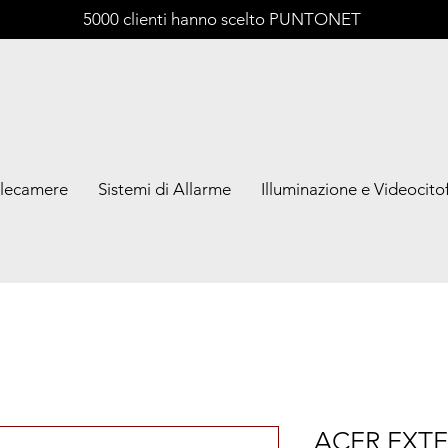
5000 clienti hanno scelto PUNTONET
lecamere
Sistemi di Allarme
Illuminazione e Videocitof
ACER EXTE