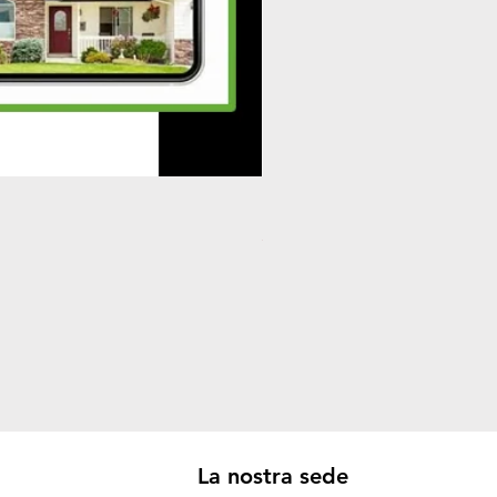
Plafoniera STERILIZZANTE 3
Prezzo
32,00 €
La nostra sede