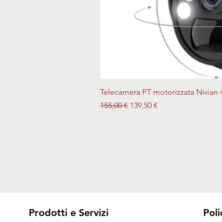
Telecamera PT motorizzata Nivian 
Prezzo regolare
Prezzo scontato
155,00 €
139,50 €
Prodotti e Servizi
Poli