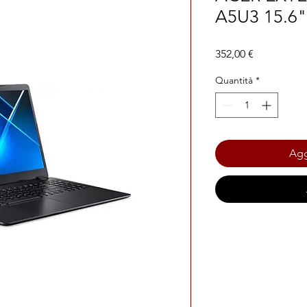
A5U3 15.6"
Prezzo
352,00 €
Quantità
*
Agg