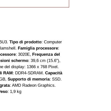
A5U3.
Tipo di prodotto
: Computer
Clamshell.
Famiglia processore
:
ocessore
: 3020E,
Frequenza del
sioni schermo
: 39,6 cm (15.6"),
ne del display: 1366 x 768 Pixel.
di RAM
: DDR4-SDRAM.
Capacità
 GB,
Supporto di memoria
: SSD.
grata
: AMD Radeon Graphics.
Peso
: 1,9 kg