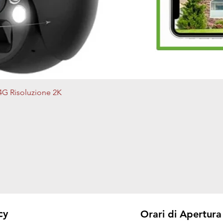
Vista rapida
4G Risoluzione 2K
cy
Orari di Apertura