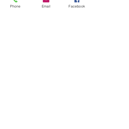
Phone
Email
Facebook
Orari di Apertura
Lun- Ven: 8am - 18pm
Sabato: 9am - 12am
Domenica: Chiuso
La nostra sede
Via G. Mazzini, 171
Lucera , FG 71036
paolocibelli@tiscali.it
0881548069