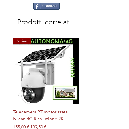
Condividi
Prodotti correlati
Nivian
Telecamera PT motorizzata
Plafoniera STERILIZZAN
Nivian 4G Risoluzione 2K
LED + UV magnetica
Prezzo regolare
Prezzo scontato
Prezzo
155,00 €
139,50 €
32,00 €