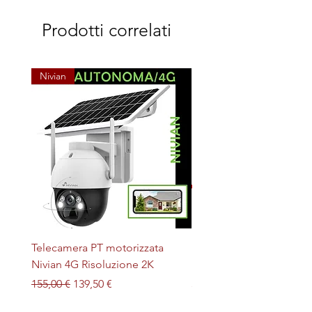
Prodotti correlati
Nivian
Telecamera PT motorizzata
Plafoniera STERILIZZAN
Nivian 4G Risoluzione 2K
LED + UV magnetica
Prezzo regolare
Prezzo scontato
Prezzo
155,00 €
139,50 €
32,00 €