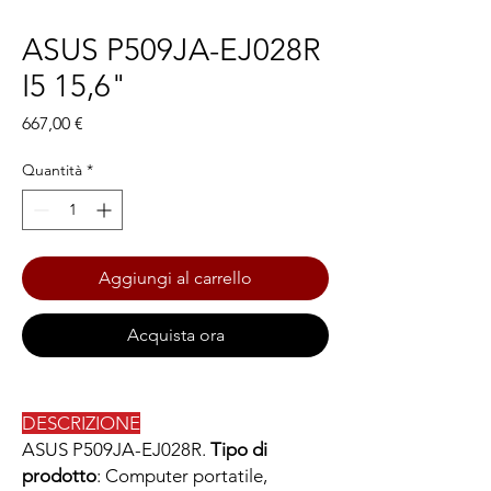
ASUS P509JA-EJ028R
I5 15,6"
Prezzo
667,00 €
Quantità
*
Aggiungi al carrello
Acquista ora
DESCRIZIONE
ASUS P509JA-EJ028R.
Tipo di
prodotto
: Computer portatile,