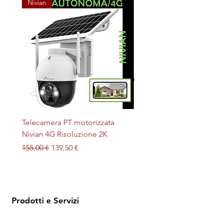
Nivian
Telecamera PT motorizzata
Plafoniera STERILIZZAN
Nivian 4G Risoluzione 2K
LED + UV magnetica
Prezzo regolare
Prezzo scontato
Prezzo
155,00 €
139,50 €
32,00 €
Prodotti e Servizi