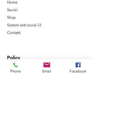
Home
Servizi
Shop
Sistemi anti covid-12
Contatti
Policy
Shipping & Returns
Phone
Email
Facebook
Terms & Conditions
Metodi di Pagamento
Orari di Apertura
Lun- Ven: 8am - 18pm