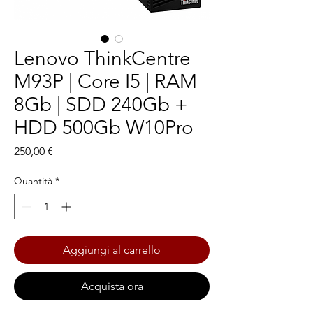
Lenovo ThinkCentre
M93P | Core I5 | RAM
8Gb | SDD 240Gb +
HDD 500Gb W10Pro
Prezzo
250,00 €
Quantità
*
Aggiungi al carrello
Acquista ora