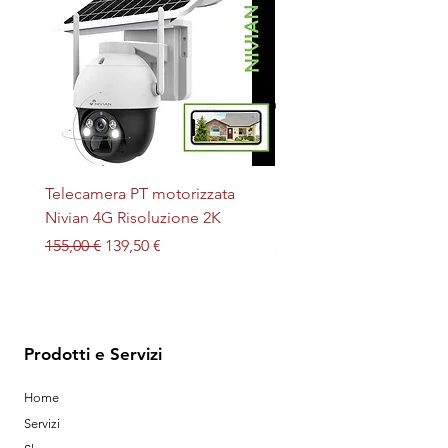
Telecamera PT motorizzata
Plafoniera STERILIZZAN
Nivian 4G Risoluzione 2K
LED + UV magnetica
Prezzo regolare
Prezzo scontato
Prezzo
155,00 €
139,50 €
32,00 €
Prodotti e Servizi
Home
Servizi