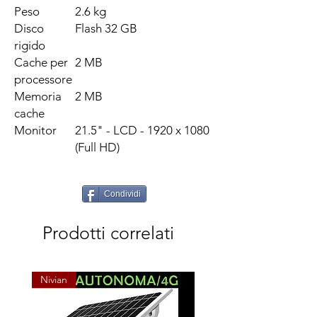
Peso
2.6 kg
Disco
Flash 32 GB
rigido
Cache per
2 MB
processore
Memoria
2 MB
cache
Monitor
21.5" - LCD - 1920 x 1080
(Full HD)
Condividi
Prodotti correlati
Nivian