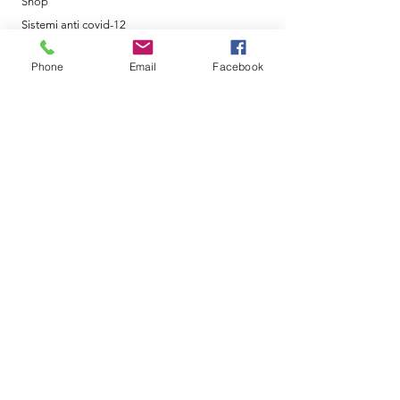
Shop
Sistemi anti covid-12
Contatti
Phone
Email
Facebook
Policy
Shipping & Returns
Terms & Conditions
Metodi di Pagamento
Orari di Apertura
Lun- Ven: 8am - 18pm
Sabato: 9am - 12am
Domenica: Chiuso