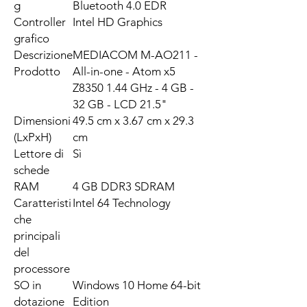
g
Bluetooth 4.0 EDR
Controller
Intel HD Graphics
grafico
Descrizione
MEDIACOM M-AO211 -
Prodotto
All-in-one - Atom x5
Z8350 1.44 GHz - 4 GB -
32 GB - LCD 21.5"
Dimensioni
49.5 cm x 3.67 cm x 29.3
(LxPxH)
cm
Lettore di
Sì
schede
RAM
4 GB DDR3 SDRAM
Caratteristi
Intel 64 Technology
che
principali
del
processore
SO in
Windows 10 Home 64-bit
dotazione
Edition