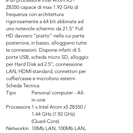
è un processore Intel Atom X5 -
Z8350 capace di max 1.92 GHz di
frequenza con architettura
rigorosamente a 64 bit abbinata ad
uno notevole schermo da 21.5'' Full
HD davvero “piatto” nella cui parte
posteriore, in basso, alloggiano tutte
le connessioni. Dispone infatti di 5
porte USB, scheda micro SD, alloggio
per Hard Disk ad 2.5'', connessione
LAN, HDMI standard, connettori per
cuffie/casse e microfono esterni
Scheda Tecnica
Tipo
Personal computer - All-
in-one
Processore
1 x Intel Atom x5 Z8350 /
1.44 GHz (1.92 GHz)
(Quad-Core)
Networkin
10Mb LAN, 100Mb LAN,