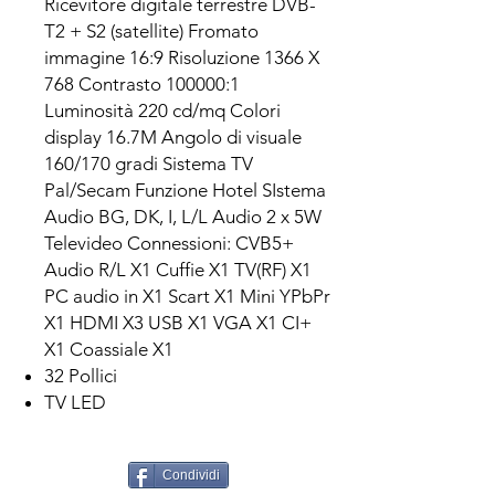
Ricevitore digitale terrestre DVB-
T2 + S2 (satellite) Fromato
immagine 16:9 Risoluzione 1366 X
768 Contrasto 100000:1
Luminosità 220 cd/mq Colori
display 16.7M Angolo di visuale
160/170 gradi Sistema TV
Pal/Secam Funzione Hotel SIstema
Audio BG, DK, I, L/L Audio 2 x 5W
Televideo Connessioni: CVB5+
Audio R/L X1 Cuffie X1 TV(RF) X1
PC audio in X1 Scart X1 Mini YPbPr
X1 HDMI X3 USB X1 VGA X1 CI+
X1 Coassiale X1
32 Pollici
TV LED
Condividi