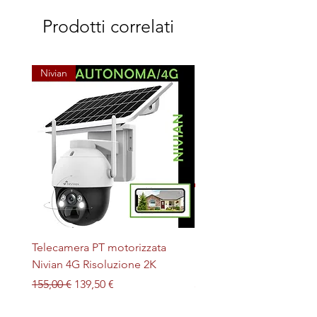
Prodotti correlati
Nivian
Telecamera PT motorizzata
Plafoniera STERILIZZAN
Nivian 4G Risoluzione 2K
LED + UV magnetica
Prezzo regolare
Prezzo scontato
Prezzo
155,00 €
139,50 €
32,00 €