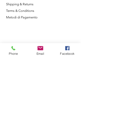
Shipping & Returns
Terms & Conditions
Metodi di Pagamento
Orari di Apertura
Phone
Email
Facebook
Lun- Ven: 8am - 18pm
Sabato: 9am - 12am
Domenica: Chiuso
La nostra sede
Via G. Mazzini, 171
Lucera , FG 71036