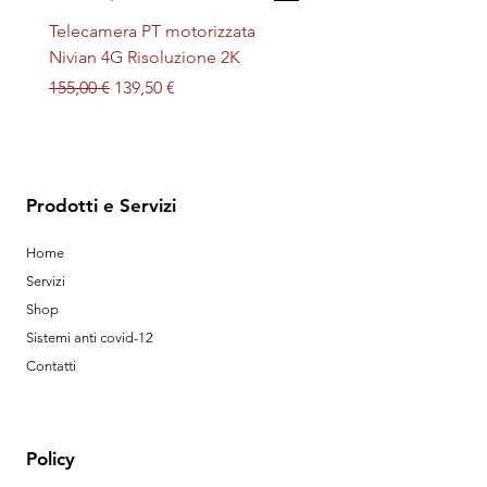
Telecamera PT motorizzata
Plafoniera STERILIZZAN
Nivian 4G Risoluzione 2K
LED + UV magnetica
Prezzo regolare
Prezzo scontato
Prezzo
155,00 €
139,50 €
32,00 €
Prodotti e Servizi
Home
Servizi
Shop
Sistemi anti covid-12
Contatti
Policy