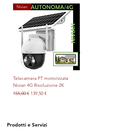
Nivian
Telecamera PT motorizzata
Plafoniera STERILIZZAN
Nivian 4G Risoluzione 2K
LED + UV magnetica
Prezzo regolare
Prezzo scontato
Prezzo
155,00 €
139,50 €
32,00 €
Prodotti e Servizi