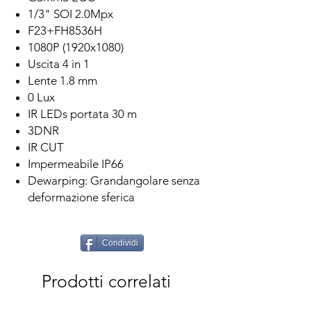
1/3" SOI 2.0Mpx
F23+FH8536H
1080P (1920x1080)
Uscita 4 in 1
Lente 1.8 mm
0 Lux
IR LEDs portata 30 m
3DNR
IR CUT
Impermeabile IP66
Dewarping: Grandangolare senza
deformazione sferica
Condividi
Prodotti correlati