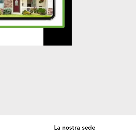
Plafoniera STERILIZZANTE 3
Prezzo
32,00 €
La nostra sede