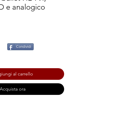
 e analogico
Condividi
iungi al carrello
Acquista ora