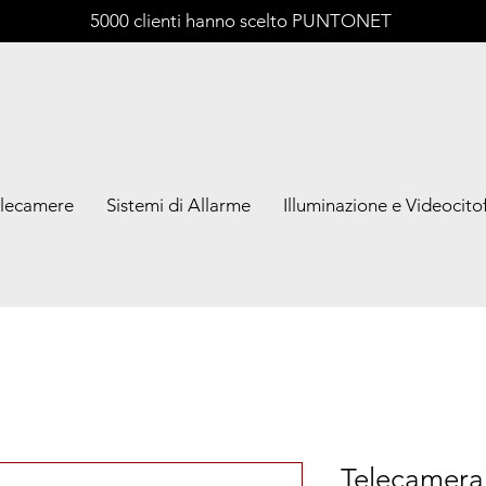
5000 clienti hanno scelto PUNTONET
lecamere
Sistemi di Allarme
Illuminazione e Videocitof
Telecamera