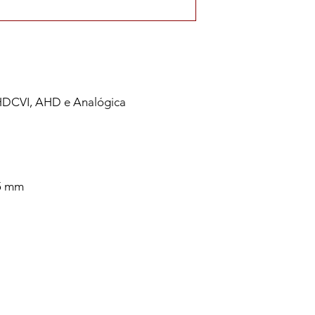
 HDCVI, AHD e Analógica
.5 mm