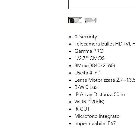
X-Security
Telecamera bullet HDTVI,
Gamma PRO
1/2.7" CMOS
8Mpx (3840x2160)
Uscita 4 in 1
Lente Motorizzata 2.7~13
B/W 0 Lux
IR Array Distanza 50 m
WDR (120dB)
IR CUT
Microfono integrato
Impermeabile IP67