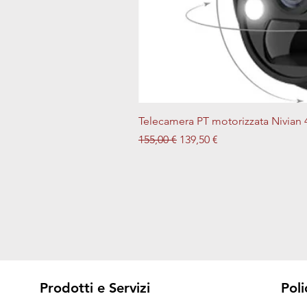
Telecamera PT motorizzata Nivian 
Prezzo regolare
Prezzo scontato
155,00 €
139,50 €
Prodotti e Servizi
Poli