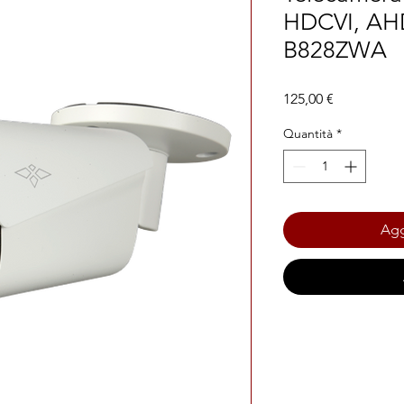
HDCVI, AHD
B828ZWA
Prezzo
125,00 €
Quantità
*
Agg