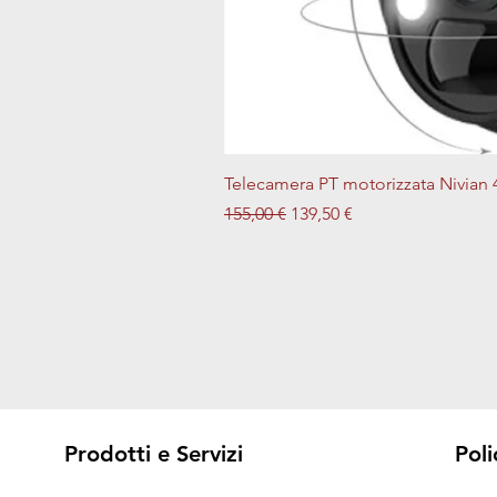
Telecamera PT motorizzata Nivian 
Prezzo regolare
Prezzo scontato
155,00 €
139,50 €
Prodotti e Servizi
Poli