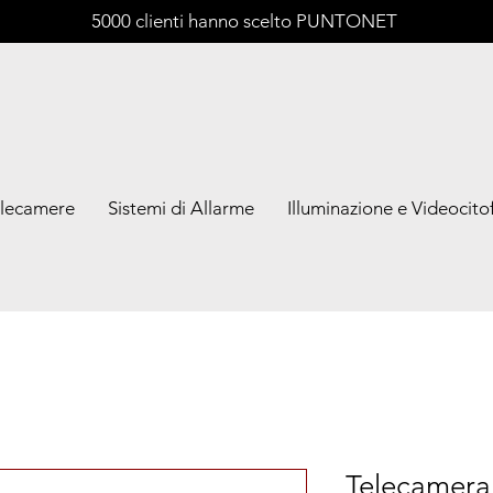
5000 clienti hanno scelto PUNTONET
lecamere
Sistemi di Allarme
Illuminazione e Videocitof
Telecamera