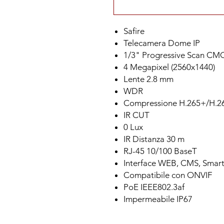
Safire
Telecamera Dome IP
1/3" Progressive Scan CM
4 Megapixel (2560x1440)
Lente 2.8 mm
WDR
Compressione H.265+/H.
IR CUT
0 Lux
IR Distanza 30 m
RJ-45 10/100 BaseT
Interface WEB, CMS, Smar
Compatibile con ONVIF
PoE IEEE802.3af
Impermeabile IP67