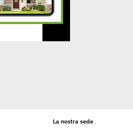
Plafoniera STERILIZZANTE 3
Prezzo
32,00 €
La nostra sede