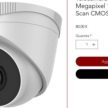
Megapixel 
Scan CMO
Prezzo
80,00 €
Quantità
*
Agg