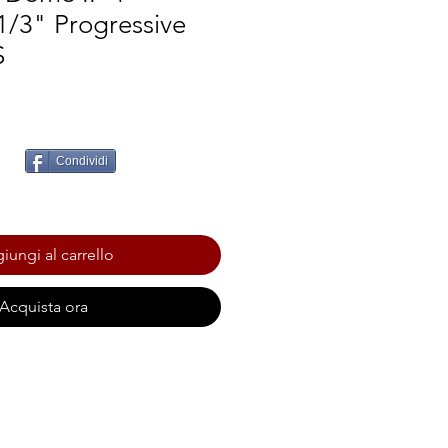
1/3" Progressive
S
Condividi
iungi al carrello
Acquista ora