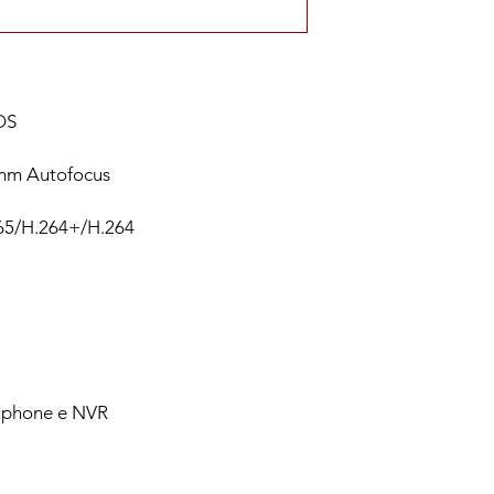
OS
 mm Autofocus
65/H.264+/H.264
tphone e NVR