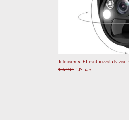
Telecamera PT motorizzata Nivian 
Prezzo regolare
Prezzo scontato
155,00 €
139,50 €