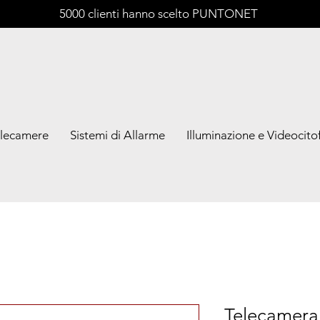
5000 clienti hanno scelto PUNTONET
lecamere
Sistemi di Allarme
Illuminazione e Videocitof
Telecamera 