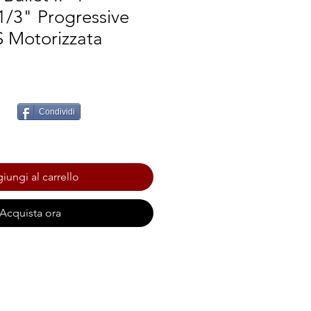
1/3" Progressive
 Motorizzata
Condividi
iungi al carrello
Acquista ora