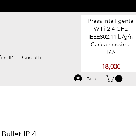
Presa intelligente
WiFi 2.4 GHz
IEEE802.11 b/g/n
Carica massima
16A
oni IP
Contatti
Prezz
18,00€
Accedi
Bullet IP 4