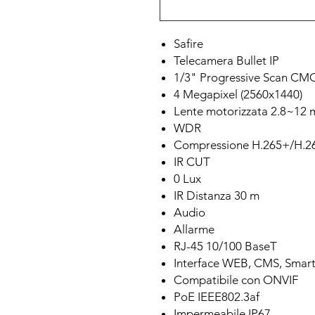
Safire
Telecamera Bullet IP
1/3" Progressive Scan CM
4 Megapixel (2560x1440)
Lente motorizzata 2.8~12
WDR
Compressione H.265+/H.2
IR CUT
0 Lux
IR Distanza 30 m
Audio
Allarme
RJ-45 10/100 BaseT
Interface WEB, CMS, Smar
Compatibile con ONVIF
PoE IEEE802.3af
Impermeabile IP67