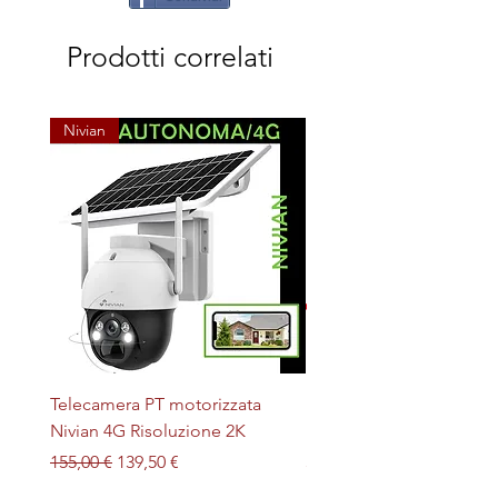
Prodotti correlati
Nivian
Telecamera PT motorizzata
Plafoniera STERILIZZAN
Nivian 4G Risoluzione 2K
LED + UV magnetica
Prezzo regolare
Prezzo scontato
Prezzo
155,00 €
139,50 €
32,00 €