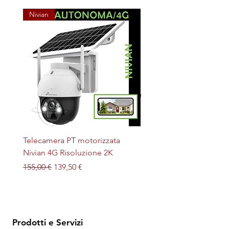
Nivian
Telecamera PT motorizzata
Plafoniera STERILIZZAN
Nivian 4G Risoluzione 2K
LED + UV magnetica
Prezzo regolare
Prezzo scontato
Prezzo
155,00 €
139,50 €
32,00 €
Prodotti e Servizi