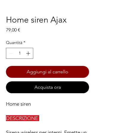
Home siren Ajax
Prezzo
79,00 €
Quantità
*
Aggiungi al carrello
Acquista ora
Home siren
DESCRIZIONE
Sirena wireless per interni. Emette un