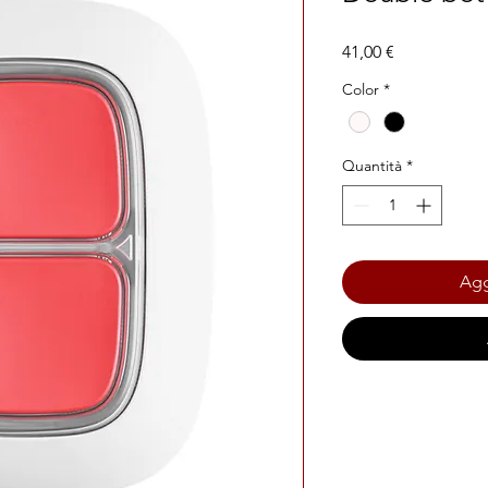
Prezzo
41,00 €
Color
*
Quantità
*
Agg