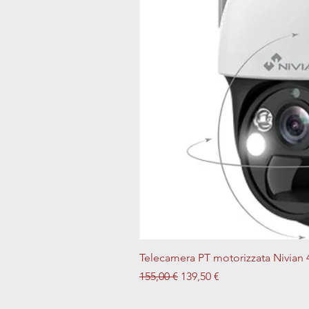
Telecamera PT motorizzata Nivian 
Prezzo regolare
Prezzo scontato
155,00 €
139,50 €