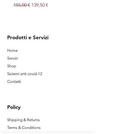
Prezzo regolare
Prezzo scontato
Prezzo
155,00 €
139,50 €
32,00 €
Prodotti e Servizi
Home
Servizi
Shop
Sistemi anti covid-12
Contatti
Policy
Shipping & Returns
Terms & Conditions