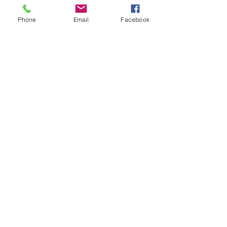
Metodi di Pagamento
Phone
Email
Facebook
Orari di Apertura
Lun- Ven: 8am - 18pm
Sabato: 9am - 12am
Domenica: Chiuso
La nostra sede
Via G. Mazzini, 171
Lucera , FG 71036
paolocibelli@tiscali.it
0881548069