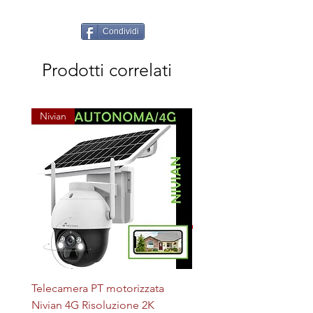
Condividi
Prodotti correlati
Nivian
Telecamera PT motorizzata
Plafoniera STERILIZZAN
Nivian 4G Risoluzione 2K
LED + UV magnetica