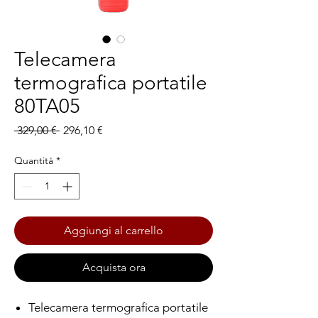
Telecamera
termografica portatile
80TA05
Prezzo
Prezzo
 329,00 € 
296,10 €
regolare
scontato
Quantità
*
Aggiungi al carrello
Acquista ora
Telecamera termografica portatile