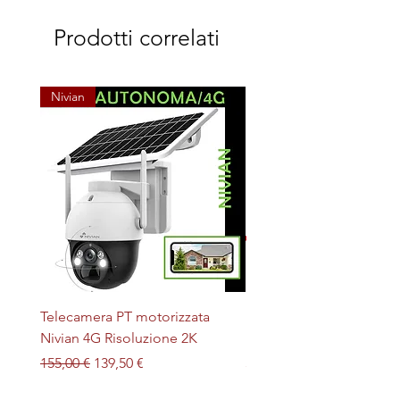
Prodotti correlati
Nivian
Telecamera PT motorizzata
Plafoniera STERILIZZAN
Nivian 4G Risoluzione 2K
LED + UV magnetica
Prezzo regolare
Prezzo scontato
Prezzo
155,00 €
139,50 €
32,00 €