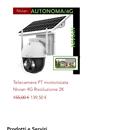
Nivian
Telecamera PT motorizzata
Plafoniera STERILIZZAN
Nivian 4G Risoluzione 2K
LED + UV magnetica
Prezzo regolare
Prezzo scontato
Prezzo
155,00 €
139,50 €
32,00 €
Prodotti e Servizi