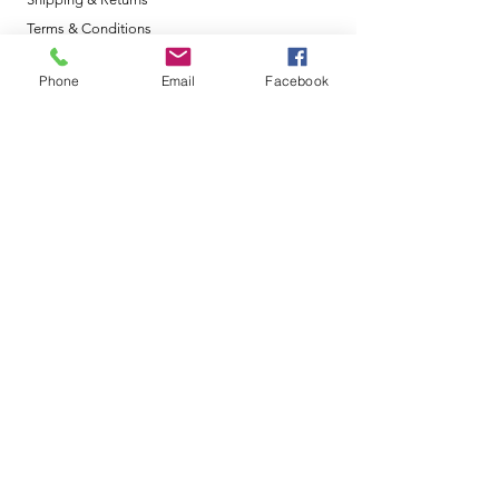
Terms & Conditions
Metodi di Pagamento
Phone
Email
Facebook
Orari di Apertura
Lun- Ven: 8am - 18pm
Sabato: 9am - 12am
Domenica: Chiuso
La nostra sede
Via G. Mazzini, 171
Lucera , FG 71036
paolocibelli@tiscali.it