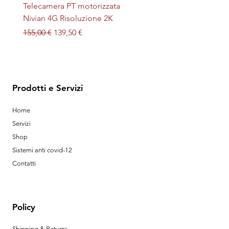
Telecamera PT motorizzata
Plafoniera STERILIZZAN
Nivian 4G Risoluzione 2K
LED + UV magnetica
Prezzo regolare
Prezzo scontato
Prezzo
155,00 €
139,50 €
32,00 €
Prodotti e Servizi
Home
Servizi
Shop
Sistemi anti covid-12
Contatti
Policy
Shipping & Returns