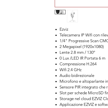
Ezviz
Telecamera IP Wifi con ril
1/4" Progressive Scan CM
2 Megapixel (1920x1080)
Lente 2.8 mm / 130º
0 Lux /LED IR Portata 6 m
Compressione H.264
Wifi 2.4 GHz
Audio bidirezionale
Microfono e altoparlante in
Sensore PIR integrato che r
Slot per schede MicroSD f
Storage nel cloud EZVIZ C
Applicazione EZVIZ e softw