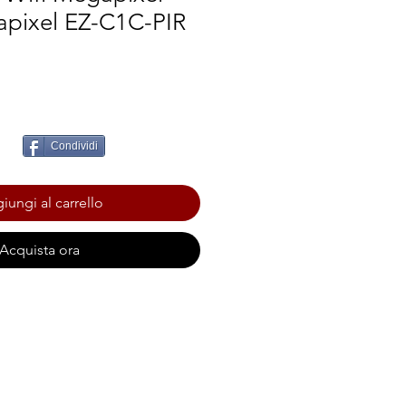
apixel EZ-C1C-PIR
Condividi
iungi al carrello
Acquista ora