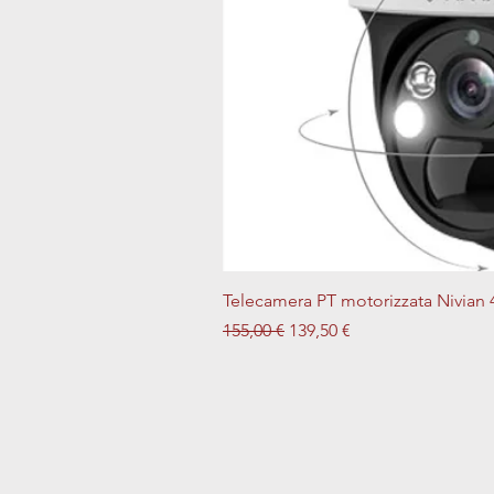
Telecamera PT motorizzata Nivian 
Prezzo regolare
Prezzo scontato
155,00 €
139,50 €