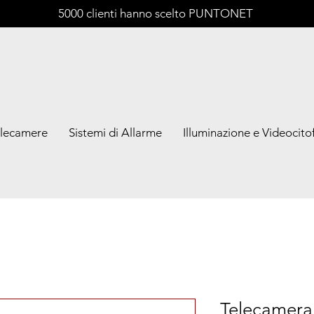
5000 clienti hanno scelto PUNTONET
lecamere
Sistemi di Allarme
Illuminazione e Videocitof
Telecamera