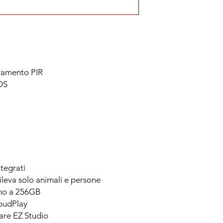
evamento PIR
OS
tegrati
ileva solo animali e persone
ino a 256GB
loudPlay
are EZ Studio