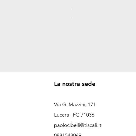
Telecamera Ezviz 2 Megapixe
Prezzo
88,00 €
La nostra sede
Via G. Mazzini, 171
Lucera , FG 71036
paolocibelli@tiscali.it
0881548069