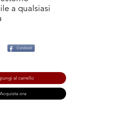
le a qualsiasi
a
Condividi
iungi al carrello
Acquista ora