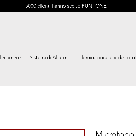
5000 clienti hanno scelto PUNTONET
lecamere
Sistemi di Allarme
Illuminazione e Videocitof
Microfono