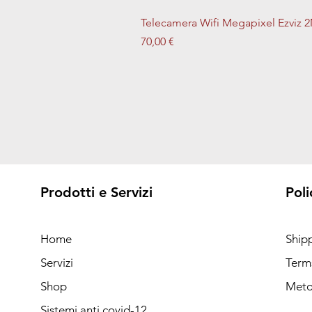
Telecamera Wifi Megapixel Ezviz
Prezzo
70,00 €
Prodotti e Servizi
Poli
Home
Ship
Servizi
Term
Shop
Meto
Sistemi anti covid-12