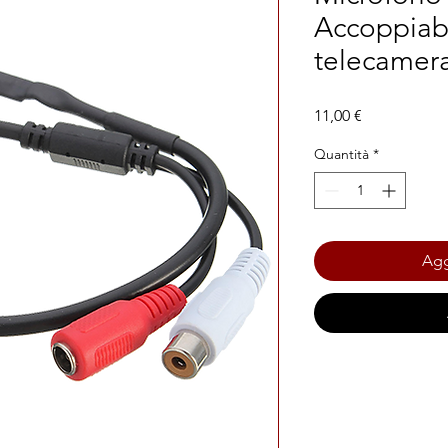
Accoppiabi
telecamer
Prezzo
11,00 €
Quantità
*
Agg