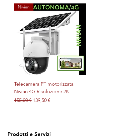
Nivian
Telecamera PT motorizzata
Plafoniera STERILIZZAN
Nivian 4G Risoluzione 2K
LED + UV magnetica
Prezzo regolare
Prezzo scontato
Prezzo
155,00 €
139,50 €
32,00 €
Prodotti e Servizi