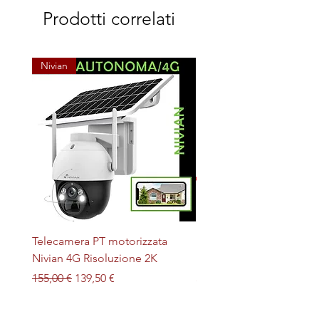
Prodotti correlati
Nivian
Telecamera PT motorizzata
Plafoniera STERILIZZAN
Nivian 4G Risoluzione 2K
LED + UV magnetica
Prezzo regolare
Prezzo scontato
Prezzo
155,00 €
139,50 €
32,00 €