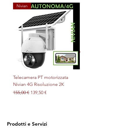
Nivian
Telecamera PT motorizzata
Plafoniera STERILIZZAN
Nivian 4G Risoluzione 2K
LED + UV magnetica
Prezzo regolare
Prezzo scontato
Prezzo
155,00 €
139,50 €
32,00 €
Prodotti e Servizi