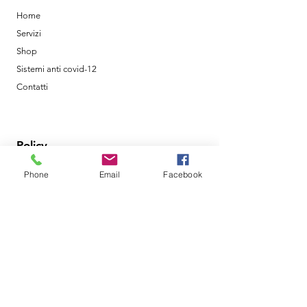
Home
Servizi
Shop
Sistemi anti covid-12
Contatti
Policy
Phone
Email
Facebook
Shipping & Returns
Terms & Conditions
Metodi di Pagamento
Orari di Apertura