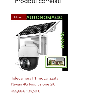
Prodotti correlati
Nivian
Telecamera PT motorizzata
Plafoniera STERILIZZAN
Nivian 4G Risoluzione 2K
LED + UV magnetica
Prezzo regolare
Prezzo scontato
Prezzo
155,00 €
139,50 €
32,00 €